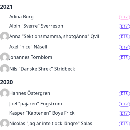
2021
Adina Borg
C17
Albin "Sverre" Sverreson
D17
Anna "Sektionsmamma, shotgAnna" Qvil
D16
Axel "nice" Nåsell
D19
Johannes Törnblom
D15
Nils "Danske Shrek" Stridbeck
2020
Hannes Östergren
D18
Joel "pajaren" Engström
D19
Kasper "Kaptenen" Boye Frick
D17
Nicolas "Jag är inte tjock längre" Salas
D13