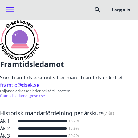
Logga in
Framtidsledamot
Som Framtidsledamot sitter man i Framtidsutskottet.
framtid@dsek.se
Följande adresser leder också till posten:
framtidsledamot@dsek.se
Historisk mandatfördelning per årskurs
(7 år)
Åk 1
13.2%
Åk 2
18.9%
Åk 3
30.2%