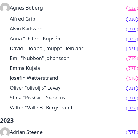
Agnes Boberg
C22
Alfred Grip
D20
Alvin Karlsson
D21
Anna "Osten" Köpsén
D23
David "Dobbol, mupp" Delblanc
D21
Emil "Nubben" Johansson
C19
Emma Kujala
C21
Josefin Wetterstrand
C19
Oliver "olivoljis" Levay
D21
Stina "PissGirl" Sedelius
D21
Valter "Valle B" Bergstrand
D22
2023
Adrian Steene
D21