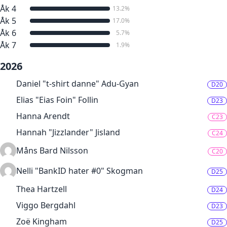
Åk 4
13.2%
Åk 5
17.0%
Åk 6
5.7%
Åk 7
1.9%
2026
Daniel "t-shirt danne" Adu-Gyan
D20
Elias "Eias Foin" Follin
D23
Hanna Arendt
C23
Hannah "Jizzlander" Jisland
C24
Måns Bard Nilsson
C20
Nelli "BankID hater #0" Skogman
D25
Thea Hartzell
D24
Viggo Bergdahl
D23
Zoë Kingham
D25