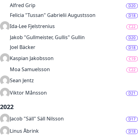
Alfred Grip
D20
Felicia "Tussan" Gabrielii Augustsson
D18
Ida-Lee Fjelstrenius
C22
Jakob "Gullmeister, Gullis" Gullin
D20
Joel Bäcker
D18
Kaspian Jakobsson
C19
Moa Samuelsson
C22
Sean Jentz
Viktor Månsson
D21
2022
Jacob "Säll" Säll Nilsson
D17
Linus Åbrink
D18