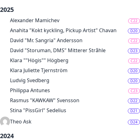
2025
Alexander Mamichev
C22
Anahita "Kokt kyckling, Pickup Artist" Chavan
D20
David "Mr. Sangria" Andersson
C22
David "Storuman, DMS" Mitterer Stråhle
D23
Klara ""Högis"" Högberg
C22
Klara Juliette Tjernström
D20
Ludvig Svedberg
D20
Philippa Antunes
C23
Rasmus "KAWKAW" Svensson
D22
Stina "PissGirl" Sedelius
D21
Theo Ask
D24
2024