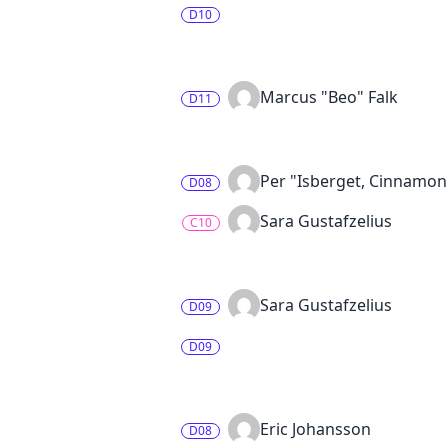
D10
Marcus "Beo" Falk
D11
Per "Isberget, Cinnamon
D08
Sara Gustafzelius
C10
Sara Gustafzelius
D09
D09
Eric Johansson
D08