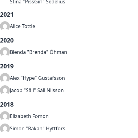
Stina "PissGirl" Sedelius
2021
Alice Tottie
2020
Blenda "Brenda" Öhman
2019
Alex "Hype" Gustafsson
Jacob "Säll" Säll Nilsson
2018
Elizabeth Fomon
Simon "Räkan" Hyttfors