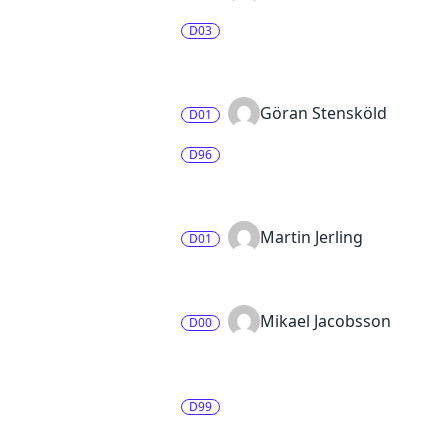
D03
Göran Stensköld
D01
D96
Martin Jerling
D01
Mikael Jacobsson
D00
D99