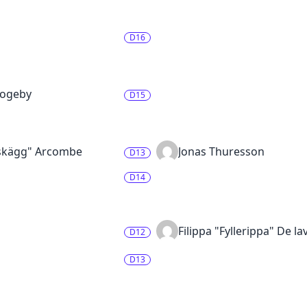
D16
kogeby
D15
tskägg" Arcombe
Jonas Thuresson
D13
D14
Filippa "Fyllerippa" De la
D12
D13