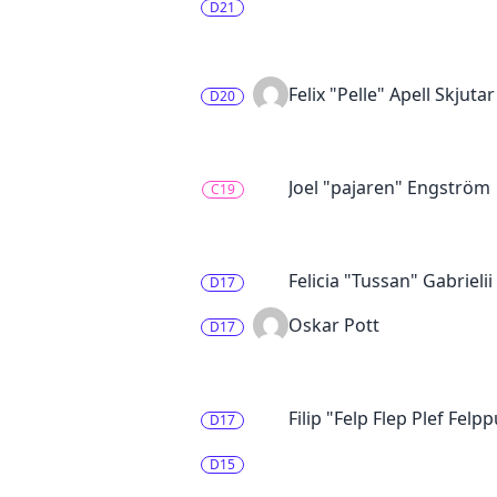
D21
Felix "Pelle" Apell Skjutar
D20
Joel "pajaren" Engström
C19
Felicia "Tussan" Gabrieli
D17
Oskar Pott
D17
Filip "Felp Flep Plef Felp
D17
D15