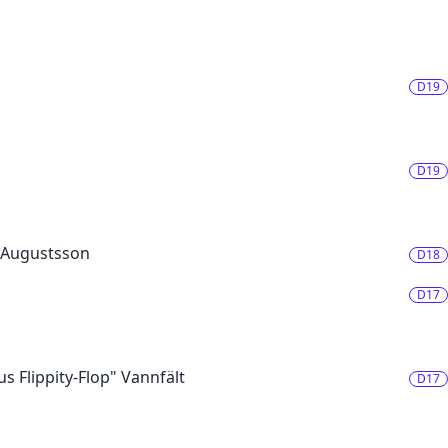
D19
D19
i Augustsson
D18
D17
pus Flippity-Flop" Vannfält
D17