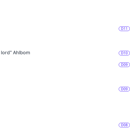
D11
 lord" Ahlbom
D10
D09
D09
D08