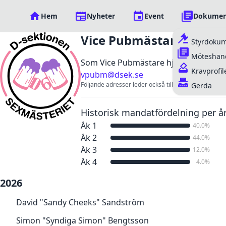
Hem
Nyheter
Event
Dokumen
Vice Pubmästare
Styrdoku
Möteshand
Som Vice Pubmästare hjälper man Pu
Kravprofil
vpubm@dsek.se
Följande adresser leder också till posten:
Gerda
Historisk mandatfördelning per å
Åk 1
40.0%
Åk 2
44.0%
Åk 3
12.0%
Åk 4
4.0%
2026
David "Sandy Cheeks" Sandström
Simon "Syndiga Simon" Bengtsson