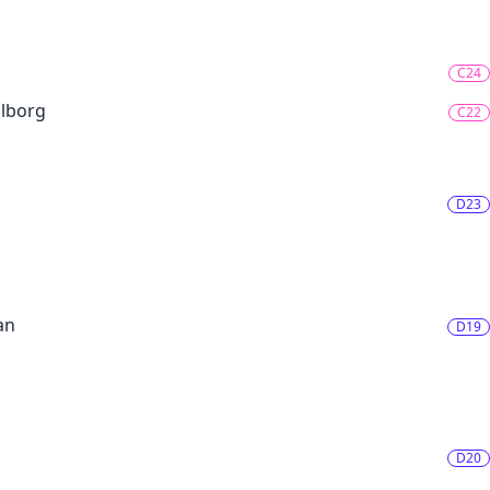
C24
hlborg
C22
D23
an
D19
D20