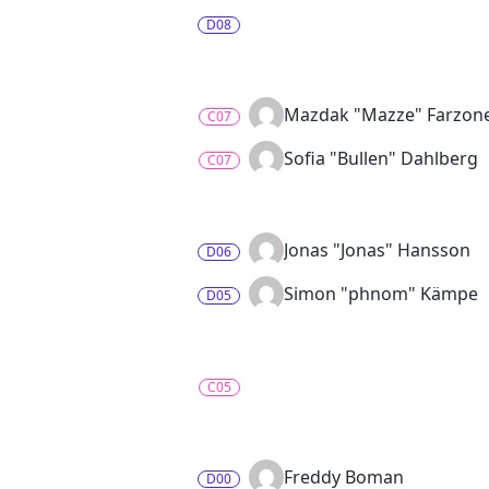
D08
Mazdak "Mazze" Farzon
C07
Sofia "Bullen" Dahlberg
C07
Jonas "Jonas" Hansson
D06
Simon "phnom" Kämpe
D05
C05
Freddy Boman
D00