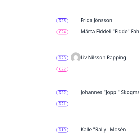
Frida Jönsson
D23
Märta Fiddeli "Fidde" Fa
C24
Liv Nilsson Rapping
D23
C22
Johannes "Joppi" Skogm
D22
D21
Kalle "Rally" Mosén
D19