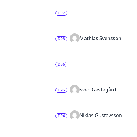
D97
Mathias Svensson
D98
D96
Sven Gestegård
D95
Niklas Gustavsson
D94