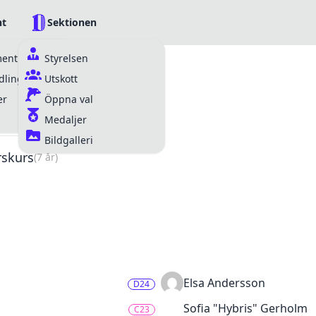
t
Sektionen
ment
Styrelsen
lingar
Utskott
bmästaren i dennes arbete.
er
Öppna val
Medaljer
Bildgalleri
rskurs
(7 år)
Elsa Andersson
D24
Sofia "Hybris" Gerholm
C23