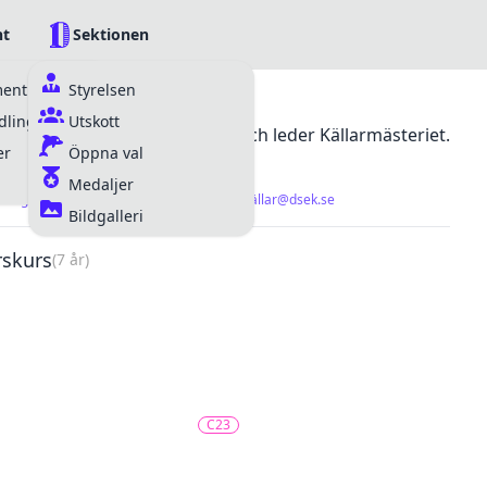
t
Sektionen
ment
Styrelsen
lingar
Utskott
lokaler, inventarier och bil och leder Källarmästeriet.
er
Öppna val
Medaljer
dungeonmaster@dsek.se
kallar@dsek.se
källar@dsek.se
Bildgalleri
rskurs
(7 år)
C23