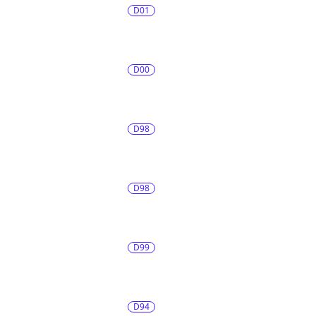
D01
D00
D98
D98
D99
D94