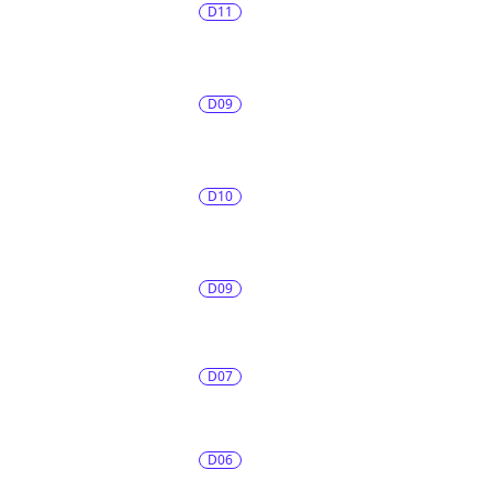
D11
D09
D10
D09
D07
D06