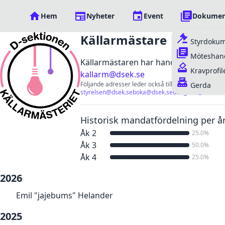
Hem
Nyheter
Event
Dokumen
Källarmästare
Styrdoku
Möteshand
Källarmästaren har hand om sektionens 
Kravprofil
kallarm@dsek.se
Följande adresser leder också till posten:
Gerda
styrelsen@dsek.se
boka@dsek.se
dungeon@dsek.se
Historisk mandatfördelning per å
Åk 2
25.0%
Åk 3
50.0%
Åk 4
25.0%
2026
Emil "jajebums" Helander
2025