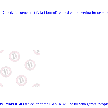
 D-medaljen genom att fylla i formuläret med en motivering för person
rty!
Mars 01-03
the cellar of the E-house will be fill with games, people,