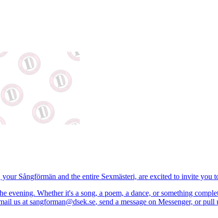
 your Sångförmän and the entire Sexmästeri, are excited to invite you t
e evening. Whether it's a song, a poem, a dance, or something completely
mail us at
sangforman@dsek.se
, send a message on Messenger, or pull 