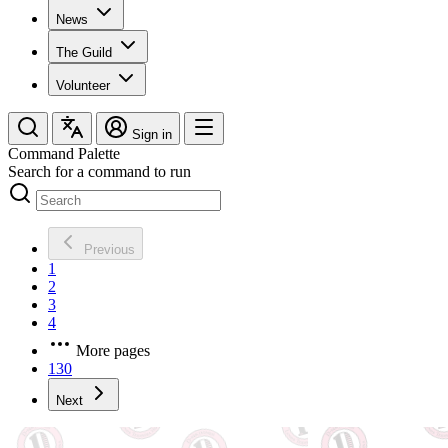
News
The Guild
Volunteer
Sign in
Command Palette
Search for a command to run
Previous
1
2
3
4
More pages
130
Next