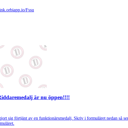
link.orbiapp.io/Fssu
Riddaremedalj är nu öppen!!!!
rt sig förtjänt av en funktionärsmedalj. Skriv i formuläret nedan så ser m
rmuläret.