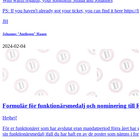
With warm regards, your songbirds Smilla and Johannes
PS: If you haven't already got your ticket, you can find it here
https://
JH
Johannes "Antilopen" Hauen
2024-02-04
Formulär för funktionärsmedalj och nominering till 
Hejhej!
För er funktionärer som har avslutat eran mandatperiod förra året har gjo
sin funktionärsmedalj ifall du har haft en av de poster som nämns i fo