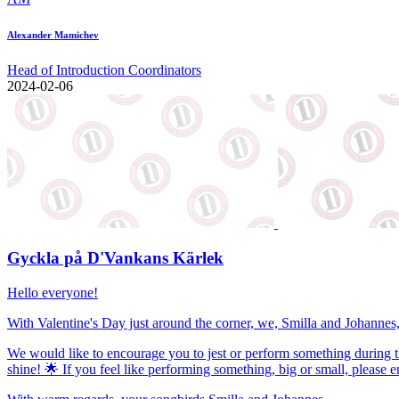
Alexander Mamichev
Head of Introduction Coordinators
2024-02-06
Gyckla på D'Vankans Kärlek
Hello everyone!
With Valentine's Day just around the corner, we, Smilla and Johannes,
We would like to encourage you to jest or perform something during th
shine! 🌟 If you feel like performing something, big or small, please e