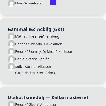
↓
Elias Gabrielsson
Lars "Mezz" Gustafson
Daniel Lundell
Cecilia "Scar1337" Fagerros
Gammal && Äcklig
(6 st)
Mattias "H-sensei" Jernberg
Hannes "kwando" Nevalainen
Fredrik "Flommy, Dj Mixer" Karlsson
Daniel "Perry" Perván
Sofie "Aurora" Eliasson
Carl Cristian "ccw" Arlock
Utskottsmedalj — Källarmästeriet
Fredrik "Glyph" Andersson