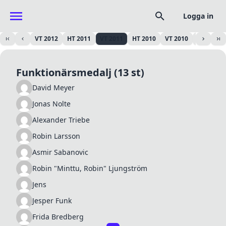
Logga in
HT 2012
VT 2012
HT 2011
VT 2011
HT 2010
VT 2010
HT 2009
Funktionärsmedalj
(13 st)
David Meyer
Jonas Nolte
Alexander Triebe
Robin Larsson
Asmir Sabanovic
Robin "Minttu, Robin" Ljungström
Jens
Jesper Funk
Frida Bredberg